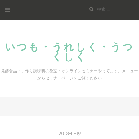
コ
検
ン
索:
テ
ン
ツ
いつも・うれしく・うつ
へ
くしく
ス
キ
発酵食品・手作り調味料の教室・オンラインセミナーやってます。メニュー
ッ
からセミナーページをご覧ください
プ
2018-11-19