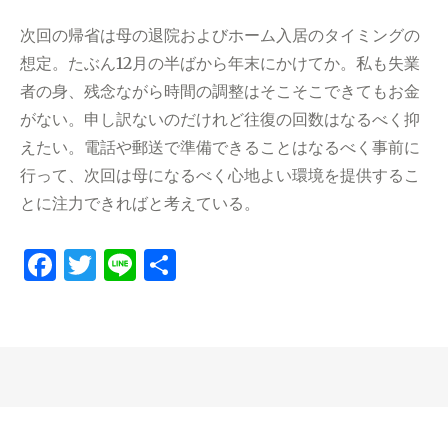
次回の帰省は母の退院およびホーム入居のタイミングの
想定。たぶん12月の半ばから年末にかけてか。私も失業
者の身、残念ながら時間の調整はそこそこできてもお金
がない。申し訳ないのだけれど往復の回数はなるべく抑
えたい。電話や郵送で準備できることはなるべく事前に
行って、次回は母になるべく心地よい環境を提供するこ
とに注力できればと考えている。
F
T
Li
共
a
w
n
有
c
it
e
e
te
b
r
o