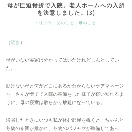
母が圧迫骨折で入院。老人ホームへの入所
を決意しました。(3)
カ
つれづれ
,
父のこと、母のこと
テ
ゴ
（
続き
）
リ
ー
母がいない実家は分かってはいたけれどしんとしてい
た。
動けない母と何がどこにあるか分からないケアマネージ
ャーさんが慌てて入院の準備をした様子が窺い知れるよ
うに、母の寝室は散らかり放題になっている。
帰省したときにいつも私が休む部屋を覗くと、ちゃんと
冬物の布団が敷かれ、冬物のパジャマが準備してあっ